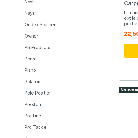
Nash
Carpe
La can
Nays
est la
pêche 
Ondex Spinners
compos
22,5
3,60 m
Owner
idéale
carpe 
PB Products
Penn
Plano
Polaroid
Nouvea
Pole Position
Preston
Pro Line
Pro Tackle