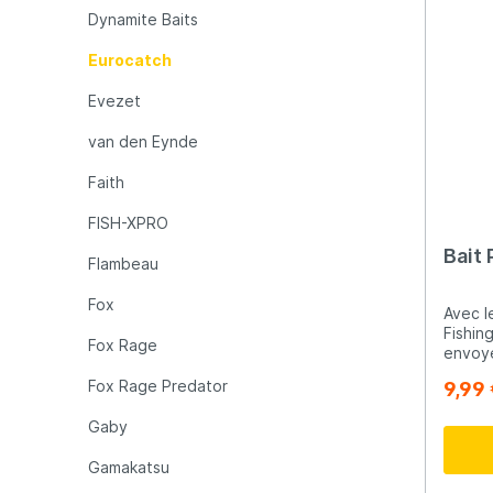
Dynamite Baits
Eurocatch
Evezet
van den Eynde
Faith
FISH-XPRO
Bait 
Flambeau
Fox
Avec l
Fishin
Fox Rage
envoye
désiré
Fox Rage Predator
9,99
facile
sur pl
Gaby
déran
Gamakatsu