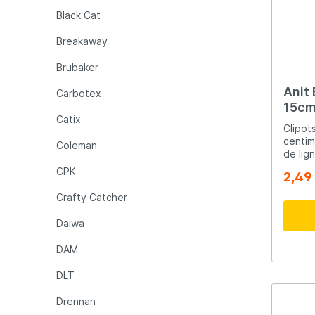
Black Cat
Raymarine
Rapala
Breakaway
Rozemijer
Salmo
Brubaker
Anit 
Carbotex
15cm
Senshu
Shakes
Catix
Clipot
centimè
Coleman
Spiderwire
Spro
de ligne à l'écart, par exe
de la 
CPK
2,49
assem
suscep
Team Deep Sea
Traxis
Crafty Catcher
Daiwa
Viper
Waters
DAM
DLT
Yuki
Drennan