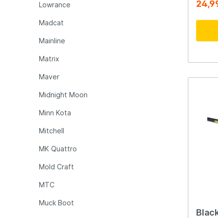
24,9
Lowrance
pêche 
soyez 
Madcat
pêche 
ou sim
Raven 
Mainline
le pro
Matrix
Maver
Midnight Moon
Minn Kota
Mitchell
MK Quattro
Mold Craft
MTC
Muck Boot
Black