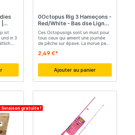
Madcat
adies
0Octopus Rig 3 Hameçons -
 |
Red/White - Bas dse Ligne -
 4m
5/0
p ist
Ces Octopusrigs sont un must pour
Midnight Moon
 und in 3
tous ceux qui aiment une journée
tlich.
de pêche sur épave. La morue peut
von sehr
difficilement se tenir à l'écart de
Mold Craft
2,49 €*
u
ces imitations de calmar. Conseil :
ideale
Utilisez un appât naturel sur
e.
l'hameçon pour encore plus d'attrait
er
Ajouter au panier
Nays
!
Penn
Preston
ivraison gratuite !
Raven