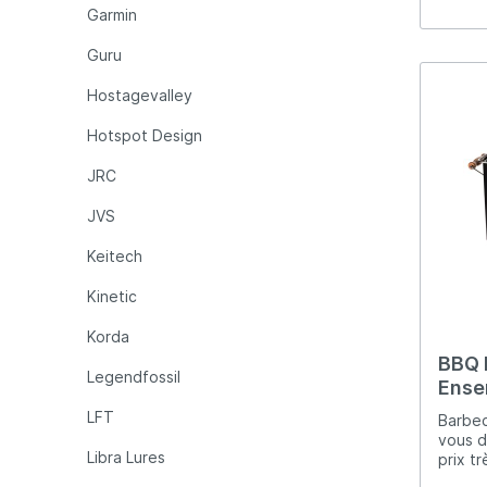
Garmin
Guru
Hostagevalley
Hotspot Design
JRC
JVS
Keitech
Kinetic
Korda
BBQ R
Legendfossil
Ense
LFT
Barbec
vous d
Libra Lures
prix t
produi