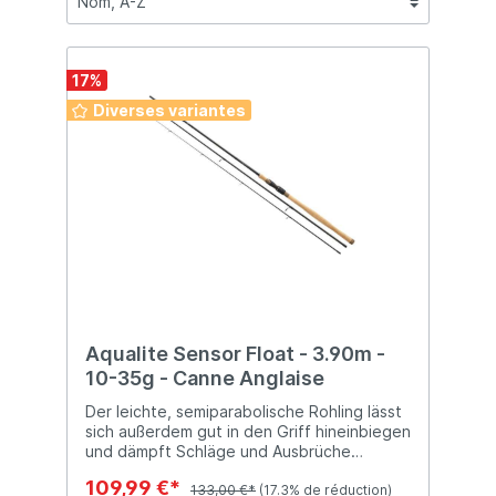
17
%
Diverses variantes
Aqualite Sensor Float - 3.90m -
10-35g - Canne Anglaise
Der leichte, semiparabolische Rohling lässt
sich außerdem gut in den Griff hineinbiegen
und dämpft Schläge und Ausbrüche
problemlos ab. Hervorragende
109,99 €*
semiparabolische Aktion und Wurfleistung.
133,00 €*
(17.3% de réduction)