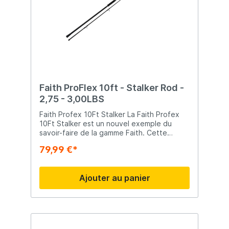
Faith ProFlex 10ft - Stalker Rod -
2,75 - 3,00LBS
Faith Profex 10Ft Stalker La Faith Profex
10Ft Stalker est un nouvel exemple du
savoir-faire de la gamme Faith. Cette
canne stalker en deux brins offre un
79,99 €*
équilibre parfait entre puissance, mobilité
et contrôle – idéale pour les pêcheurs de
carpe qui pêchent activement le long des
Ajouter au panier
berges et à proximité des obstacles. Elle
convient également parfaitement à la
pêche en bateau. Avec une longueur de
3,00 m et une puissance de 3 lb, la canne
possède suffisamment de réserve de
puissance pour exercer une pression