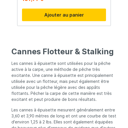
Carbon offre un excellent équilibre, une
grande capacité de lancer et un contrôle
Ajouter au panier
optimal lors du combat, sans prix premium.
Disponible dans plusieurs modèles, des
versions plus souples aux modèles Intensity
puissants pour les longues distances. La
poignée en liège classique garantit confort
et esthétique intemporelle. Points forts
Blank High Modulus Full Carbon haute
Cannes Flotteur & Stalking
performance Action progressive pour des
lancers longs et précis Poignée en liège
classique et confortable Anneaux
Les cannes à épuisette sont utilisées pour la pêche
Seaguide Zirconia à faible friction Large
active à la carpe, une méthode de pêche très
choix de modèles dont versions Intensity
excitante. Une canne à épuisette est principalement
utilisée avec un flotteur, mais peut également être
utilisée pour la pêche légère avec des appâts
flottants. Pêcher la carpe de cette manière est très
excitant et peut produire de bons résultats.
Les cannes à épuisette mesurent généralement entre
3,60 et 3,90 mètres de long et ont une courbe de test
d'environ 1,25 à 2 lbs. Elles sont également équipées
de beaucoup plus d'anneaux de guidage que d'autres