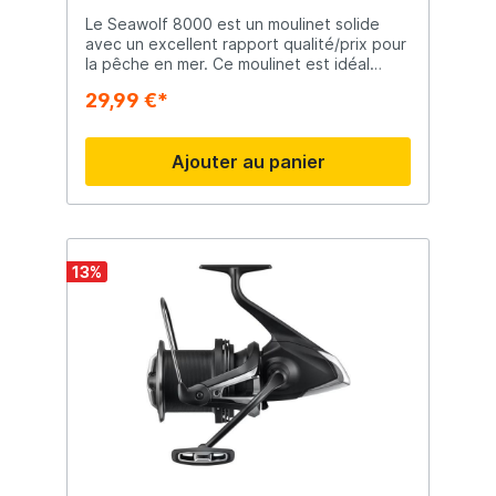
Le Seawolf 8000 est un moulinet solide
avec un excellent rapport qualité/prix pour
la pêche en mer. Ce moulinet est idéal
autant pour la pêche du bord que pour la
29,99 €*
pêche en bateau. Bobine profonde
Pignonnerie solide Poignée ovale pour une
bonne prise en main Clip ligne pratique
Ajouter au panier
Excellent rapport/qualité Parfait pour
pêche en mer Équipé de 3 roulements à
billes robustes Frein réglable
13
%