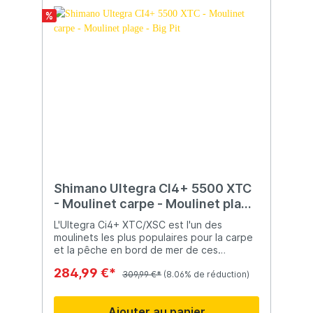
%
Shimano Ultegra CI4+ 5500 XTC
- Moulinet carpe - Moulinet plage
- Big Pit
L'Ultegra Ci4+ XTC/XSC est l'un des
moulinets les plus populaires pour la carpe
et la pêche en bord de mer de ces
dernières années, équipé de la dernière
284,99 €*
technologie de lancer longue
309,99 €*
(8.06% de réduction)
distance. Cela permet de réaliser les
lancers les plus longs sans compromettre la
Ajouter au panier
précision ou la puissance. Léger et