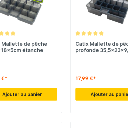
x Mallette de pêche
Catix Mallette de pê
x18x5cm étanche
profonde 35,5x23x9
étanche
 €*
17,99 €*
Ajouter au panier
Ajouter au pani