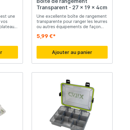
Boîte de rangement
Transparent - 27 x 19 x 4cm
Madcat
 est une
Une excellente boîte de rangement
 vos
transparente pour ranger les leurres
plateau
ou autres équipements de façon
Midnight Moon
t à cause
sécuritaire et organisée. Cette
5,99 €*
boîte transparente est facile à
transporter avec vous et offre de la
place pour tous vos petits
Mold Craft
er
Ajouter au panier
accessoires ! Avec une fermeture
fiable.
Nays
Penn
Preston
Raven