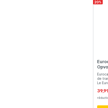
20
%
Euro
Opvo
75x6
Euroca
Bold
de tra
Le Eur
chario
39,9
et rob
votre 
réducti
activit
pour l