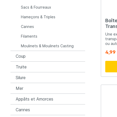
dessus ✔️ Construction résist
et ant
Sacs & Fourreaux
Raymarine
Rapala
Hameçons & Triples
Boît
Rozemijer
Salmo
Tran
Cannes
Une ex
Filaments
transp
Senshu
Shakes
ou aut
Moulinets & Moulinets Casting
sécuri
4,99
boîte 
Coup
Spiderwire
Spro
que vo
même.
Truite
Team Deep Sea
Traxis
Silure
Mer
Viper
Waters
Appâts et Amorces
Yuki
Cannes