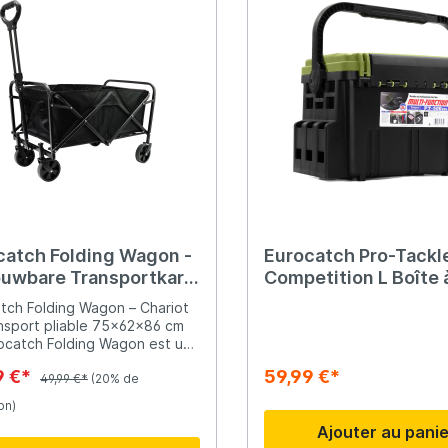
catch Folding Wagon -
Eurocatch Pro-Tackl
uwbare Transportkar
Competition L Boîte 
2x86 cm - Inklapbare
pêche - Mallette de 
tch Folding Wagon – Chariot
erkar met Wielen
42x30x30cm Noir/V
nsport pliable 75x62x86 cm
ocatch Folding Wagon est un
t de transport pliable pratique
9 €*
59,99 €*
uste, idéal pour transporter
49,99 €*
(20% de
équipement lors de diverses
on)
és en plein air. Que ce soit
Ajouter au pani
e camping, la pêche, la plage