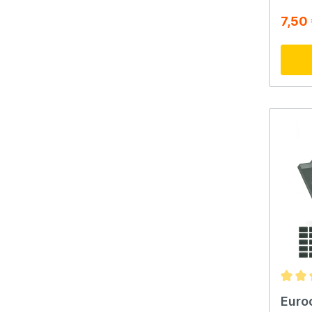
Roues 
facil
7,50
Convie
pêche,
Euro