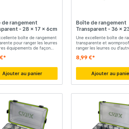
ante
i-ver
Ridgemonkey
e de rangement
Boîte de rangement
Savage Gear
sparent - 28 x 17 x 6cm
Transparent - 36 x 2
cellente boîte de rangement
Une excellente boîte de r
arente pour ranger les leurres
transparente et wormproof
peare
Shimano
res équipements de façon
ranger les leurres ou d'aut
taire et organisée. Cette
équipements de façon sécu
 €*
8,99 €*
à pêche a 12 compartiments
et organisée. Cette boîte 
Tackle Porn
us pouvez diviser vous-
24 compartiments que vou
diviser vous-même. Conte
Ajouter au panier
Ajouter au pani
exclusif.
Troutlook
ide
Westin