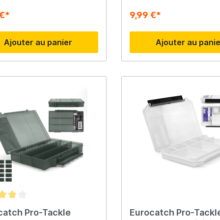
robustes pour un transport
e Rangement compact
 €*
9,99 €*
nt pour : camping, plage,
 jardin, festivals et courses
Ajouter au panier
Ajouter au pani
catch Pro-Tackle
Eurocatch Pro-Tackl