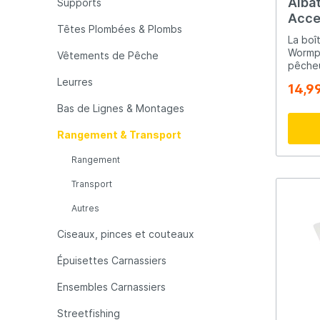
Albat
Supports
Acce
Têtes Plombées & Plombs
LFT
Libra L
USA 
La boî
Wormpr
Vêtements de Pêche
pêcheu
Mainline
Matrix
soluti
Leurres
14,9
résist
spacie
Bas de Lignes & Montages
intell
Minn Kota
Mitchel
resten
Rangement & Transport
Sa poi
couver
Rangement
MTC
Muck B
Le de
compar
Transport
ranger
main. Le couvercle à rebord
Autres
Ondex Spinners
Owner
protèg
pluie,
Ciseaux, pinces et couteaux
au sec
Plano
Polaroi
Deux g
Épuisettes Carnassiers
votre matérie
rebord co
Ensembles Carnassiers
intégré
Pro Line
Pro Tac
Compar
Streetfishing