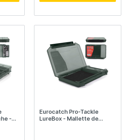
e
Eurocatch Pro-Tackle
che -
LureBox - Mallette de
x3.6cm
pêche - 20G Mousse
20x15x3cm Gris