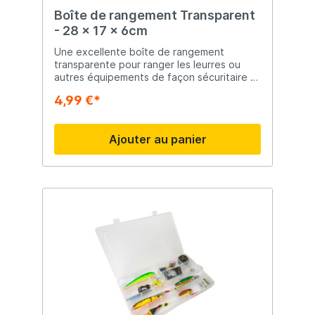
Boîte de rangement Transparent
- 28 x 17 x 6cm
Une excellente boîte de rangement
transparente pour ranger les leurres ou
autres équipements de façon sécuritaire et
organisée. Cette boîte à pêche a 12
4,99 €*
compartiments que vous pouvez diviser
vous-même.
Ajouter au panier