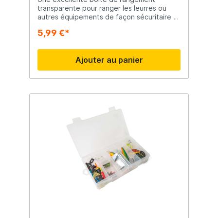
transparente pour ranger les leurres ou
autres équipements de façon sécuritaire et
organisée. Cette boîte transparente est
5,99 €*
facile à transporter avec vous et offre de
la place pour tous vos petits accessoires !
Avec une fermeture fiable.
Ajouter au panier