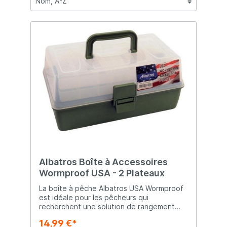
Albatros Boîte à Accessoires
Wormproof USA - 2 Plateaux
La boîte à pêche Albatros USA Wormproof
est idéale pour les pêcheurs qui
recherchent une solution de rangement
pratique et résistante. Grâce à ses deux
14,99 €*
tiroirs spacieux et sa conception