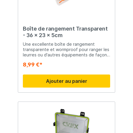
Boîte de rangement Transparent
- 36 x 23 x 5cm
Une excellente boîte de rangement
transparente et wormproof pour ranger les
leurres ou d'autres équipements de façon
sécuritaire et organisée. Cette boîte à
8,99 €*
pêche a 24 compartiments que vous
pouvez diviser vous-même. Contenu
exclusif.
Ajouter au panier