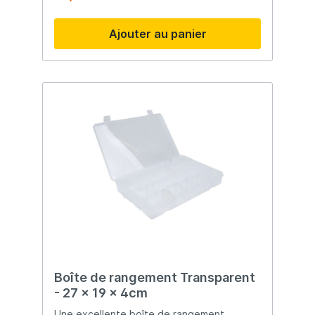
intelligente, vos accessoires restent bien
organisés et protégés. Sa poignée est
Ajouter au panier
intégrée dans le couvercle pour un
transport facile. Le dessus comporte
également des compartiments pratiques
pour ranger les petits objets à portée de
main. Le couvercle à rebord protège
efficacement contre la pluie, afin que
votre matériel reste au sec en toutes
circonstances. ✔️ Deux grands tiroirs pour
ranger votre matériel ✔️ Couvercle à
rebord contre l'humidité ✔️ Poignée
intégrée dans le couvercle ✔️
Compartiments pratiques sur le dessus ✔️
Construction résistante et anti-ver
Boîte de rangement Transparent
- 27 x 19 x 4cm
Une excellente boîte de rangement