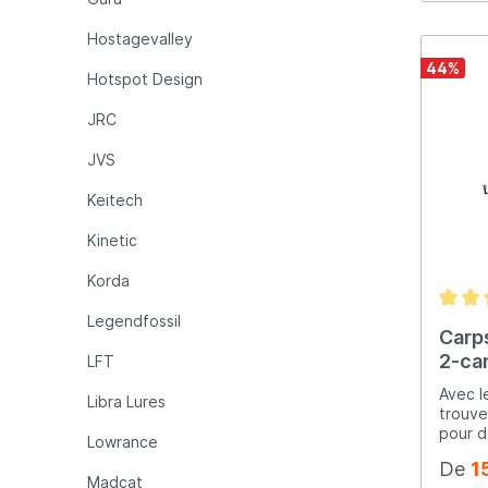
pratiq
les pê
Hostagevalley
Qu’at
44
%
dès au
Hotspot Design
pêche 
FISH-X
JRC
portée
pêcher
JVS
comple
access
Keitech
pêche
expéri
Kinetic
organi
coffre
Korda
équipe
rangé.
Legendfossil
coffre
Carps
rangem
2-ca
LFT
pratiq
ligne 
Avec l
Libra Lures
les le
trouve
réussi
pour d
Lowrance
de lig
carpe.
essaye
De
1
qualit
méthod
Madcat