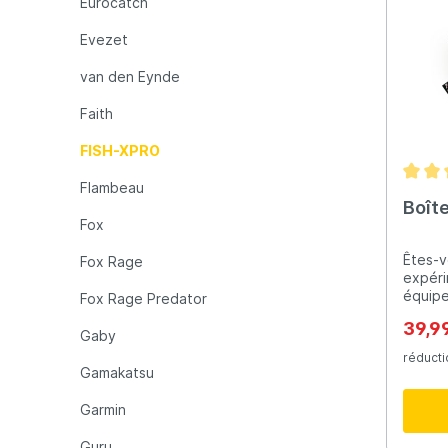
Eurocatch
métho
pouvez
Evezet
poisso
Effica
van den Eynde
fluoro
invisib
Faith
de poi
captur
6 leur
FISH-XPRO
avez t
pour 
Flambeau
surfac
Boît
Topwat
Fox
excell
pêcheu
Êtes-v
Fox Rage
surfac
expéri
popper
équipe
Fox Rage Predator
bas de
"FISH-
39,9
fait u
exacte
Gaby
effica
coffre
réducti
condit
compre
Gamakatsu
prédat
tout c
vous a
comme
Garmin
pour v
une la
en sur
pêche 
Guru