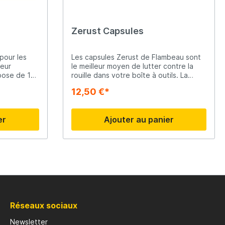
Zerust Capsules
 pour les
Les capsules Zerust de Flambeau sont
leur
le meilleur moyen de lutter contre la
spose de 10
rouille dans votre boîte à outils. La
s petites
capsule sécrète une vapeur inoffensive
12,50 €*
es pour
qui forme une couche protectrice sur
vos produits métalliques. La capsule
offre 2 à 5 ans de protection sans
er
Ajouter au panier
n rapide.
souci.
nneaux
é et
rieure en
ffre un
les petits
atique et
ins de
Réseaux sociaux
Newsletter