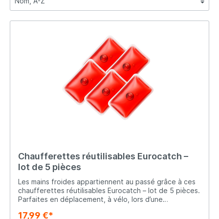
Chaufferettes réutilisables Eurocatch –
lot de 5 pièces
Les mains froides appartiennent au passé grâce à ces
chaufferettes réutilisables Eurocatch – lot de 5 pièces.
Parfaites en déplacement, à vélo, lors d’une
promenade hivernale ou pour préchauffer vos
17,99 €*
chaussures de ski. Idéales également pour les