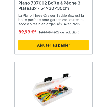
Plano 737002 Boîte à Pêche 3
Plateaux - 54x30x30cm
La Plano Three-Drawer Tackle Box est la
boîte parfaite pour garder vos leurres et
accessoires bien organisés. Avec trois
tiroirs coulissants et un grand
89,99 €*
compartiment sous le couvercle, tout reste
149,99 €*
(40% de réduction)
à portée de main. Livrée avec une boîte
Stowaway 3500, elle comprend également
Ajouter au panier
trois supports à spinnerbait amovibles. Le
couvercle transparent DuraView permet un
accès rapide et sécurisé. ✔ Dimensions :
54×31×31cm ✔ Construction robuste et
durable ✔ Rangement supplémentaire sur
le dessus