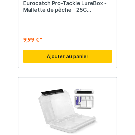
Eurocatch Pro-Tackle LureBox -
Mallette de pêche - 25G
Séparable 25x16x3.6cm Gris
9,99 €*
Ajouter au panier