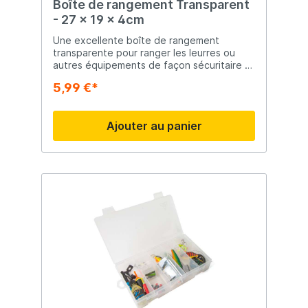
Boîte de rangement Transparent
- 27 x 19 x 4cm
Une excellente boîte de rangement
transparente pour ranger les leurres ou
autres équipements de façon sécuritaire et
organisée. Cette boîte transparente est
5,99 €*
facile à transporter avec vous et offre de
la place pour tous vos petits accessoires !
Avec une fermeture fiable.
Ajouter au panier