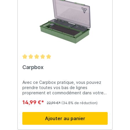
Carpbox
Avec ce Carpbox pratique, vous pouvez
prendre toutes vos bas de lignes
proprement et commodément dans votre
sac de pêche. Comprend une boîte
14,99 €*
d'épingles, 2 boîtes de rangement et 6
22,99 €*
(34.8% de réduction)
boîtes de rangement supplémentaires. Le
système de rangement ultime pour tous les
Ajouter au panier
types de montages de carpe et
d'accessoires.