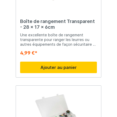
Boîte de rangement Transparent
- 28 x 17 x 6cm
Une excellente boîte de rangement
transparente pour ranger les leurres ou
autres équipements de façon sécuritaire et
organisée. Cette boîte à pêche a 12
4,99 €*
compartiments que vous pouvez diviser
vous-même.
Ajouter au panier