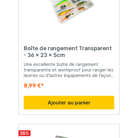
Boîte de rangement Transparent
- 36 x 23 x 5cm
Une excellente boîte de rangement
transparente et wormproof pour ranger les
leurres ou d'autres équipements de façon
sécuritaire et organisée. Cette boîte à
8,99 €*
pêche a 24 compartiments que vous
pouvez diviser vous-même. Contenu
exclusif.
Ajouter au panier
35
%