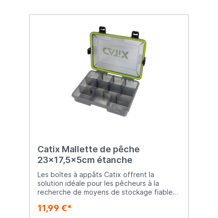
Catix Mallette de pêche
23x17,5x5cm étanche
Les boîtes à appâts Catix offrent la
solution idéale pour les pêcheurs à la
recherche de moyens de stockage fiables
et étanches pour leur équipement de
11,99 €*
pêche. Avec différentes tailles disponibles,