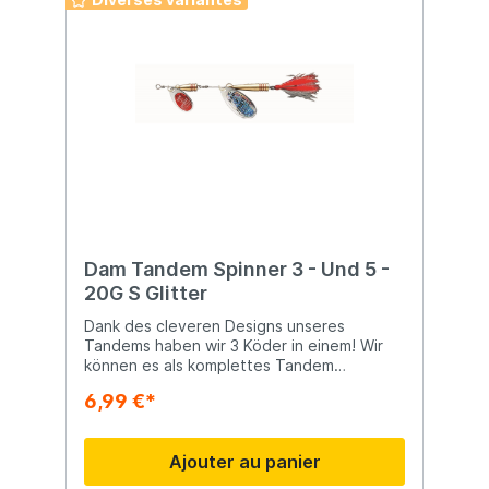
rigide avec étui
Dam Tandem Spinner 3 - Und 5 -
20G S Glitter
Dank des cleveren Designs unseres
Tandems haben wir 3 Köder in einem! Wir
können es als komplettes Tandem
verwenden, einen der effektivsten Köder
6,99 €*
für Hecht. Außerdem haben wir, wenn es
getrennt wird, zwei unabhängige Spinner in
verschiedenen Größen. Der kleinere ist
Ajouter au panier
ideal für Barsch und Forelle, während der
größere perfekt für das Hechtangeln ist.