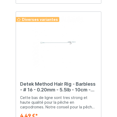
Gewicht: 10g
Diverses variantes
Detek Method Hair Rig - Barbless
- # 16 - 0.20mm - 5.5lb - 10cm -
Bas de Ligne Monté
Cette bas de ligne sont tres strong et
haute qualité pour la pêche en
carpodromes. Notre conseil pour la pêche
au method ou pêcher en carpodrome et
4,49 €*
réussir aux mieux ces pêches spécifiques à