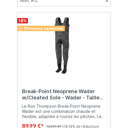
18
%
Diverses variantes
Break-Point Neoprene Wader
w/Cleated Sole - Wader - Taille
40/41
Le Ron Thompson Break-Point Neoprene
Wader est une combinaison chaude et
flexible, adaptée à toutes les pêches. Les
semelles des bottes en PVC ont un bon
89,99 €*
profil pour une bonne adhérence. Equipé
109,99 €*
(18.18% de réduction)