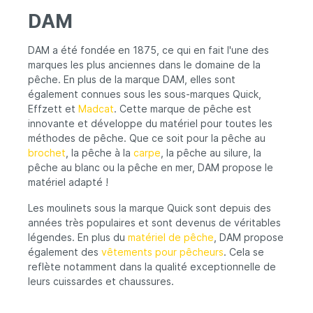
carpes, de silure, de corégones ou de
DAM
poissons de mer, la DAM a l'équipement
qu'il faut ! Les moulinets sous le nom de
famille Quick sont très populaires depuis
DAM a été fondée en 1875, ce qui en fait l'une des
des années et sont devenus de véritables
marques les plus anciennes dans le domaine de la
légendes. Outre le matériel de pêche, la
pêche. En plus de la marque DAM, elles sont
DAM se concentre également sur les
également connues sous les sous-marques Quick,
vêtements pour le pêcheur. Cela se reflète
Effzett et
par exemple dans les waderset les
Madcat
. Cette marque de pêche est
cuissardes et les chaussures de qualité
innovante et développe du matériel pour toutes les
supérieure qu'ils ont dans leur assortiment.
méthodes de pêche. Que ce soit pour la pêche au
brochet
, la pêche à la
carpe
, la pêche au silure, la
pêche au blanc ou la pêche en mer, DAM propose le
matériel adapté !
Les moulinets sous la marque Quick sont depuis des
années très populaires et sont devenus de véritables
légendes. En plus du
matériel de pêche
, DAM propose
également des
vêtements pour pêcheurs
. Cela se
reflète notamment dans la qualité exceptionnelle de
leurs cuissardes et chaussures.