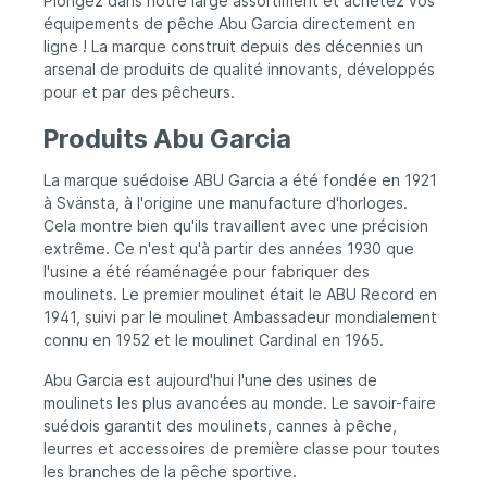
Plongez dans notre large assortiment et achetez vos
équipements de pêche Abu Garcia directement en
ligne ! La marque construit depuis des décennies un
arsenal de produits de qualité innovants, développés
pour et par des pêcheurs.
Produits Abu Garcia
La marque suédoise ABU Garcia a été fondée en 1921
à Svänsta, à l'origine une manufacture d'horloges.
Cela montre bien qu'ils travaillent avec une précision
extrême. Ce n'est qu'à partir des années 1930 que
l'usine a été réaménagée pour fabriquer des
moulinets. Le premier moulinet était le ABU Record en
1941, suivi par le moulinet Ambassadeur mondialement
connu en 1952 et le moulinet Cardinal en 1965.
Abu Garcia est aujourd'hui l'une des usines de
moulinets les plus avancées au monde. Le savoir-faire
suédois garantit des moulinets, cannes à pêche,
leurres et accessoires de première classe pour toutes
les branches de la pêche sportive.