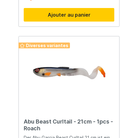
profondeur de nage selon les conditions –
de la surface jusqu’à 2,5 m. Mesurant 12 cm
Ajouter au panier
pour 47 g, ce leurre est équipé de deux
triples ultra-piquants. Disponible en
plusieurs coloris, il s’adapte à chaque
situation de pêche. - Disponible en
plusieurs couleurs - Adaptable aux
conditions de pêche - Équipé de 2
Diverses variantes
hameçons triples acérés - Longueur : 12 cm
- Poids : 47 g - Profondeur de nage : 0 à
2,5 m
Abu Beast Curltail - 21cm - 1pcs -
Roach
Der Abu Garcia Beast Curltail 21 cm ist ein