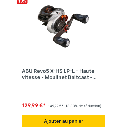
13
%
ABU Revo5 X-HS LP-L - Haute
vitesse - Moulinet Baitcast -
gaucher
129,99 €*
149,99 €*
(13.33% de réduction)
Ajouter au panier