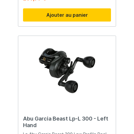
confort. La canne est construite sur un
blank en carbone 24T avec une action
Ajouter au panier
rapide, offrant un contrôle optimal du
leurre et une excellente réactivité aux
touches. Le moulinet dispose d’un système
de roulements fluide et d’une grande
capacité de ligne, idéal pour l’utilisation de
lignes épaisses et de gros leurres. Parfait
pour le jerkbait ou la traîne. Grâce à son
frein fiable et sa construction robuste,
vous pouvez combattre efficacement de
gros brochets. Ce combo est un excellent
choix pour les pêcheurs recherchant un
ensemble complet, puissant et abordable.
Caractéristiques principales Combo casting
complet pour la pêche du brochet Blank
carbone 24T puissant avec action rapide
Moulinet avec grande capacité de ligne
Adapté au lancer et à la traîne Confort et
fiabilité
Abu Garcia Beast Lp-L 300 - Left
Hand