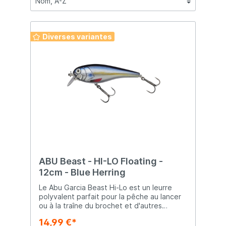
Diverses variantes
ABU Beast - HI-LO Floating -
12cm - Blue Herring
Le Abu Garcia Beast Hi-Lo est un leurre
polyvalent parfait pour la pêche au lancer
ou à la traîne du brochet et d'autres
carnassiers. Grâce au système Hi-Lo
14,99 €*
éprouvé, vous pouvez ajuster la