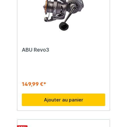
aluminium avec boutons soft-touch pour
plus de confort. Caractéristiques
principales Conçu pour les gros leurres et
poissons puissants Grande capacité de
ligne et frein puissant Système Power
Stack Carbon Matrix™ Frein magnétique
MagTrax™ pour des lancers précis Poignée
aluminium confortable avec gros boutons
ABU Revo3
149,99 €*
Ajouter au panier