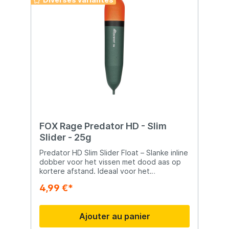
FOX Rage Predator HD - Slim
Slider - 25g
Predator HD Slim Slider Float – Slanke inline
dobber voor het vissen met dood aas op
kortere afstand. Ideaal voor het
presenteren van kleiner aas en perfect
4,99 €*
voor het vissen op voorzichtige roofvissen
zoals snoek en snoekbaars. Perfect voor
het vissen met dood aas op kortere
Ajouter au panier
afstand Inline ontwerp voor directe en
gevoelige beetregistratie Ideaal voor