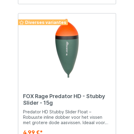
weerstandschuwe roofvissen Heldere
oranje top voor goede zichtbaarheid
Verkrijgbaar in 15g, 25g en 35g
Diverses variantes
FOX Rage Predator HD - Stubby
Slider - 15g
Predator HD Stubby Slider Float –
Robuuste inline dobber voor het vissen
met grotere dode aasvissen. Ideaal voor
het trotten op stromend water en dankzij
4,99 €*
de opvallende oranje top altijd goed