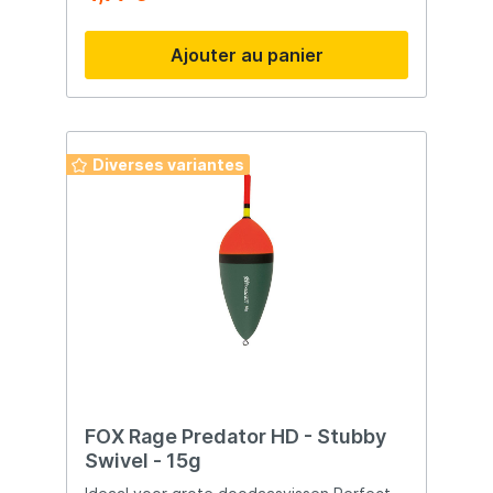
zichtbaar. Perfect voor het presenteren
van grotere dode aasvissen Inline ontwerp
Ajouter au panier
voor gevoelige beetregistratie Ideaal voor
trotten op stromend water Heldere oranje
top voor optimale zichtbaarheid
Verkrijgbaar in 15 g, 25 g en 35 g
Diverses variantes
FOX Rage Predator HD - Stubby
Swivel - 15g