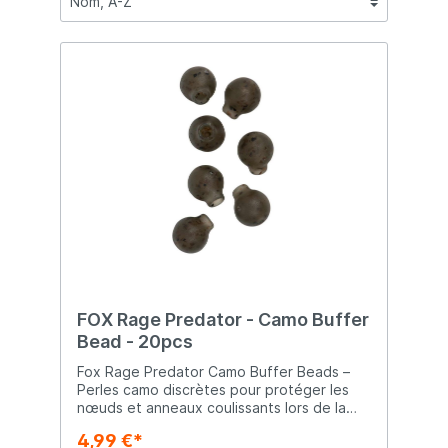
FOX Rage Predator - Camo Buffer
Bead - 20pcs
Fox Rage Predator Camo Buffer Beads –
Perles camo discrètes pour protéger les
nœuds et anneaux coulissants lors de la
pêche. Convient pour émerillons taille 7
4,99 €*
Protège les nœuds et les anneaux