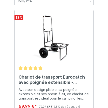
13
%
Chariot de transport Eurocatch
avec poignée extensible -
Chariot - Chariot de plage -
Avec son design pliable, sa poignée
Camping
extensible et ses pneus à air, ce chariot de
transport est idéal pour le camping, les
festivals ou la pêche. Fini les tracas des
69,99 €*
sacs lourds, le chariot de transport
79,99 €*
(12.5% de réduction)