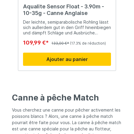
Aqualite Sensor Float - 3.90m -
10-35g - Canne Anglaise
Der leichte, semiparabolische Rohling lässt
sich außerdem gut in den Griff hineinbiegen
und dämpft Schläge und Ausbrüche
problemlos ab. Hervorragende
109,99 €*
semiparabolische Aktion und Wurfleistung.
133,00 €*
(17.3% de réduction)
Ajouter au panier
Canne à pêche Match
Vous cherchez une canne pour pêcher activement les
poissons blancs ? Alors, une canne à pêche match
pourrait être faite pour vous. La canne à pêche match
est une canne spéciale pour la pêche au flotteur,