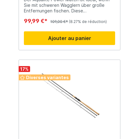
Sie mit schweren Wagglern über große
Entfernungen fischen. Diese
leistungsstarken Matchruten bieten
99,99 €*
außerdem genügend Rückgrat, um selbst
109,00 €*
(8.27% de réduction)
große Brassen und mittelgroße Karpfen zu
fangen.
Ajouter au panier
17
%
Diverses variantes