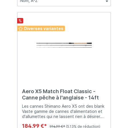
%
Diverses variantes
Aero X5 Match Float Classic -
Canne pêche à l'anglaise - 14ft
Les cannes Shimano Aero X5 ont des blank
Vaste gamme de cannes d'alimentation et
d'allumettes qui ne laissent rien à désirer.
Toutes les cannes sont munies d'embouts
184,99 €*
interchangeables pour scions en carbone.
194,99 €*
(5.13% de réduction)