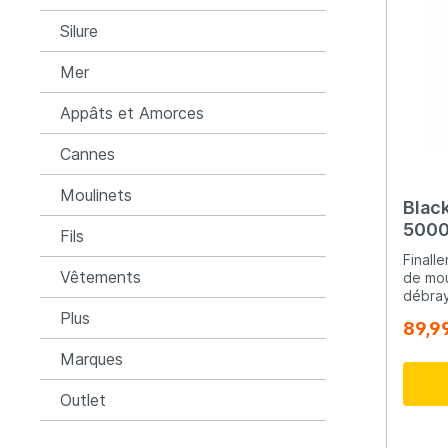
conjon
Silure
renden
l'utili
tressé
Mer
caract
tailles
Appâts et Amorces
Des mo
garanti
Cannes
Connu 
comme 
Moulinets
fiable
Blac
Il est
5000
carpe,
Fils
12000D
Debr
Finalle
bateau
Vêtements
de mou
poisso
débray
profon
compacts! Conçus p
Plus
89,9
des sa
tanche
Marques
la pol
BLACK 
Outlet
des te
qualit
novate