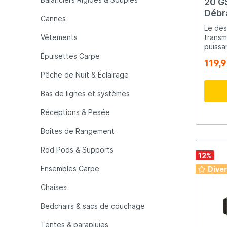
20 G
Débr
Cannes
LFT
Libra L
Le des
Vêtements
transm
puissa
Mainline
Matrix
qui dé
Épuisettes Carpe
119,
récupé
longévité 
Pêche de Nuit & Éclairage
matéri
Minn Kota
Mitchel
parfai
Bas de lignes et systèmes
et fon
impres
Réceptions & Pesée
MTC
Muck B
combin
de la 
Boîtes de Rangement
Digige
de réc
Ondex Spinners
Owner
Rod Pods & Supports
12
%
longévité a
démarr
Ensembles Carpe
Dive
possèd
Plano
Polaroi
énorme
Chaises
Air Al
réduit 
Bedchairs & sacs de couchage
vous l
Pro Line
Pro Tac
manive
Tentes & parapluies