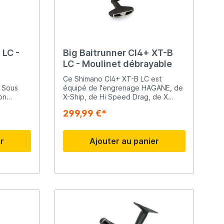
légèreté du corps du moulin XT-7 et
du rotor permet de maintenir le
Rive
poids du moulin au minimum".
Scotty
 LC -
Big Baitrunner CI4+ XT-B
LC - Moulinet débrayable
Solar
Ce Shimano CI4+ XT-B LC est
! Sous
équipé de l'engrenage HAGANE, de
on
X-Ship, de Hi Speed Drag, de X
tenant
Protect, du corps et du rotor Ci4+
Tasty Baits
299,99 €*
de
et bien sûr du système Baitrunner.
ntérieur
Ce système est idéal pour la pêche
ssion de
au fond avec du plomb lorsque les
Veltic Spinners
er
Ajouter au panier
propriétés de libre circulation sont
souhaitées.
X2