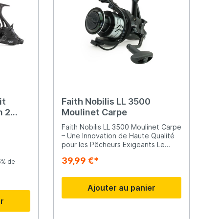
it
Faith Nobilis LL 3500
n 2
Moulinet Carpe
Faith Nobilis LL 3500 Moulinet Carpe
len
– Une Innovation de Haute Qualité
pour les Pêcheurs Exigeants Le
Faith Nobilis LL 3500 est un moulinet
39,99 €*
5% de
de carpe haut de gamme conçu
pour répondre aux exigences des
pêcheurs modernes. Fabriqué avec
Ajouter au panier
des technologies de pointe et des
matériaux de première qualité, ce
er
moulinet offre des performances
inégalées, une fiabilité et une