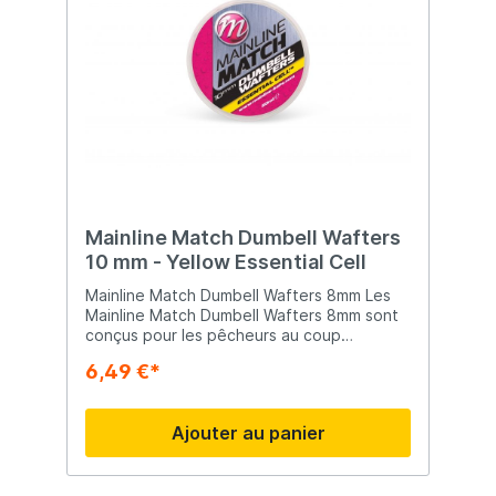
Mainline Match Dumbell Wafters
10 mm - Yellow Essential Cell
Mainline Match Dumbell Wafters 8mm Les
Mainline Match Dumbell Wafters 8mm sont
conçus pour les pêcheurs au coup
modernes recherchant une présentation
6,49 €*
parfaite et une forte attractivité. Leur
forme dumbbell et leur flottabilité
équilibrée permettent une présentation «
Ajouter au panier
critically balanced ». Ces wafters sont
idéaux avec un bait band sur un hair rig et
s’utilisent parfaitement avec des petits
hameçons. Leur flottabilité légère rend la