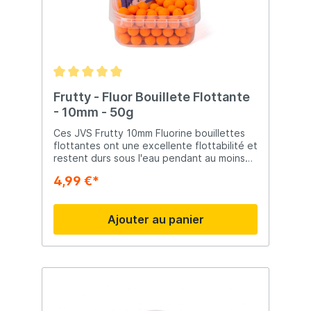
Frutty - Fluor Bouillete Flottante
- 10mm - 50g
Ces JVS Frutty 10mm Fluorine bouillettes
flottantes ont une excellente flottabilité et
restent durs sous l'eau pendant au moins
24 heures. Vous pouvez les utiliser
4,99 €*
parfaitement pour la pêche carpodrome a
la carpe et la pêche à feeder ou method
au-dessus d'une amorce attractive.
Ajouter au panier