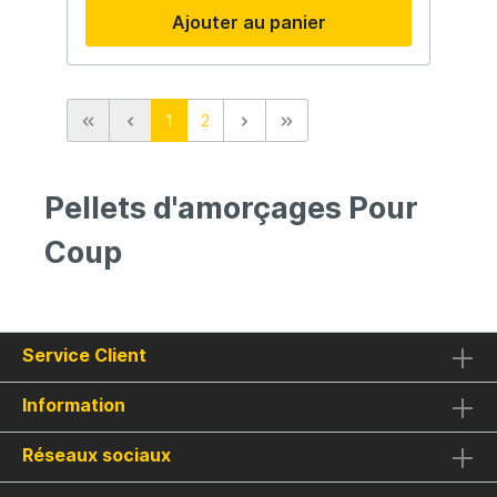
malgré leur teneur en huile sont très
Ajouter au panier
attractifs sur tout type de poissons blancs,
brèmes et carpes en particulier. Carpes,
brèmes, barbeaux, chevesnes, tous ces
poissons seront séduit par ces pellets
élaborés avec le savoir faire JVS. Que ce
1
2
soit pour un agrainage régulier, escher ou
les incorporer à l'amorce les pellets de
cette nouvelle famille seront des plus
efficaces.
Pellets d'amorçages Pour
Coup
Service Client
Information
Réseaux sociaux