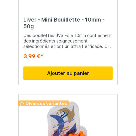
Liver - Mini Bouillette - 10mm -
50g
Ces bouillettes JVS Foie 10mm contiennent
des ingrédients soigneusement
sélectionnés et ont un attrait efficace. Ces
mini bouillettes sont séchées à l'air et sont
3,99 €*
parfaites pour la pêche commerciale de la
carpe et la pêche à la methodfeeder.
Ajouter au panier
Diverses variantes