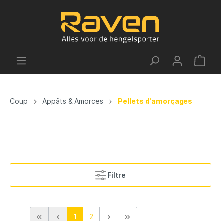
Coup
Appâts & Amorces
Pellets d'amorçages
Filtre
1
2