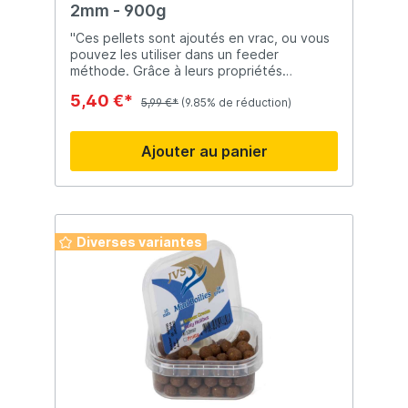
2mm - 900g
"Ces pellets sont ajoutés en vrac, ou vous
pouvez les utiliser dans un feeder
méthode. Grâce à leurs propriétés
collantes lorsqu'ils sont légèrement
5,40 €*
humidifiés, vous pouvez les coller dans le
5,99 €*
(9.85% de réduction)
feeder méthode. Une fois immergés, les
pellets se détachent du feeder méthode.
Ajouter au panier
Le pellet est riche en substances actives
grâce à un mélange de diverses farines de
poissons. La couleur est beige."
Diverses variantes