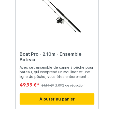
Boat Pro - 2.10m - Ensemble
Bateau
Avec cet ensemble de canne à pêche pour
bateau, qui comprend un moulinet et une
ligne de pêche, vous êtes entièrement
prêt à pêcher depuis un bateau
49,99 €*
!L'ensemble de canne à pêche pour bateau
54,99 €*
(9.09% de réduction)
offre un excellent rapport qualité/prix et
convient aussi bien aux débutants qu'aux
Ajouter au panier
pêcheurs en mer plus expérimentés. À ce
prix avantageux et avec cet ensemble
complet, louer des cannes à pêche et
d'autres équipements est désormais une