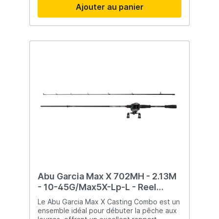
Ajouter au panier
contrôle optimal du leurre. Le moulinet est
équipé d’un système de roulements 7+1
fluide, offrant d’excellentes performances
de lancer et un frein fiable. La poignée en
EVA et le porte-moulinet ergonomique
assurent un confort optimal et une
excellente prise en main, même lors de
longues sessions. Que vous utilisiez des
spinnerbaits, des crankbaits ou des leurres
souples, ce combo répondra à toutes vos
attentes. Caractéristiques principales
Combo casting polyvalent pour la pêche
aux leurres Blank carbone 24T léger et
robuste Action rapide pour un contrôle
optimal Moulinet avec 7+1 roulements Frein
fiable et excellente capacité de lancer
Poignée EVA ergonomique
Abu Garcia Max X 702MH - 2.13M
- 10-45G/Max5X-Lp-L - Reel
Combo
Le Abu Garcia Max X Casting Combo est un
ensemble idéal pour débuter la pêche aux