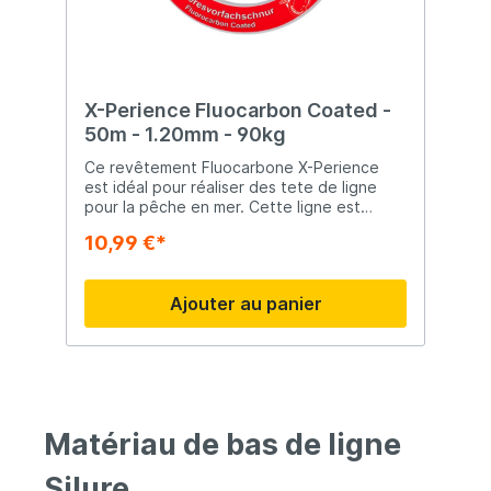
X-Perience Fluocarbon Coated -
50m - 1.20mm - 90kg
Ce revêtement Fluocarbone X-Perience
est idéal pour réaliser des tete de ligne
pour la pêche en mer. Cette ligne est
résistante aux UV, complètement invisible
10,99 €*
sous l'eau et extrêmement résistante à
l'abrasion.
Ajouter au panier
Matériau de bas de ligne
Silure