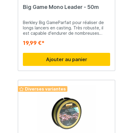
Big Game Mono Leader - 50m
Berkley Big GameParfait pour réaliser de
longs lancers en casting. Très robuste, il
est capable d'endurer de nombreuses
attaques violentes sans fléchir. Grande
19,99 €*
résistance aux chocs Robuste Conçu pour
durer Fiable
Ajouter au panier
Diverses variantes