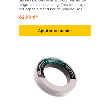
Berkley Big GameParfait pour réaliser de
longs lancers en casting. Très robuste, il
est capable d'endurer de nombreuses
attaques violentes sans fléchir. Grande
62,99 €*
résistance aux chocs Robuste Conçu pour
durer Fiable
Ajouter au panier