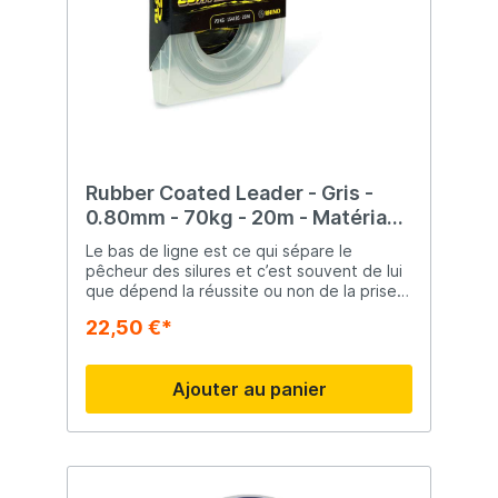
Rubber Coated Leader - Gris -
0.80mm - 70kg - 20m - Matériau
Tête de Ligne
Le bas de ligne est ce qui sépare le
pêcheur des silures et c’est souvent de lui
que dépend la réussite ou non de la prise
du poisson. C’est pour cette raison que
22,50 €*
Black Cat utilise les meilleurs matériaux en
veillant toujours à la qualité du montage.
Black Cat La pêche au silure - Une aventure
Ajouter au panier
extrême, qui nécessite un matériel
extraordinaire. La collection Black-Cat de
Stefan Seuß contient l'équipement de
pêche pour les pratiques les plus difficiles.
Testé sur les plus grands poissons nageant
dans les rivières et les lacs européens.