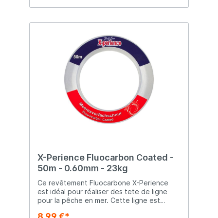
X-Perience Fluocarbon Coated -
50m - 0.60mm - 23kg
Ce revêtement Fluocarbone X-Perience
est idéal pour réaliser des tete de ligne
pour la pêche en mer. Cette ligne est
résistante aux UV, complètement invisible
8,99 €*
sous l'eau et extrêmement résistante à