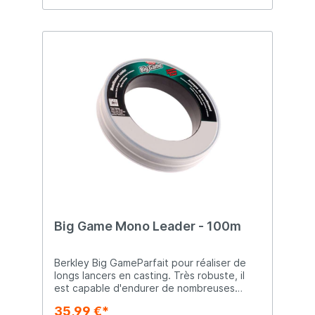
Big Game Mono Leader - 100m
Berkley Big GameParfait pour réaliser de
longs lancers en casting. Très robuste, il
est capable d'endurer de nombreuses
attaques violentes sans fléchir. Grande
35,99 €*
résistance aux chocs Robuste Conçu pour