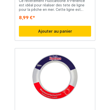
Ce revêtement Fluocarbone X-Perience
est idéal pour réaliser des tete de ligne
pour la pêche en mer. Cette ligne est
résistante aux UV, complètement invisible
8,99 €*
sous l'eau et extrêmement résistante à
l'abrasion.
Ajouter au panier