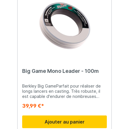
Big Game Mono Leader - 100m
Berkley Big GameParfait pour réaliser de
longs lancers en casting. Très robuste, il
est capable d'endurer de nombreuses
attaques violentes sans fléchir. Grande
39,99 €*
résistance aux chocs Robuste Conçu pour
durer Fiable
Ajouter au panier