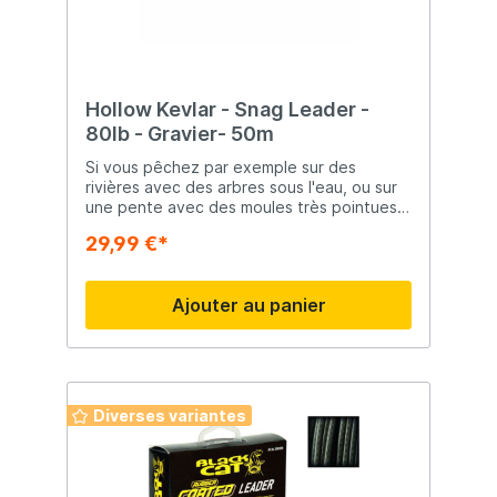
Hollow Kevlar - Snag Leader -
80lb - Gravier- 50m
Si vous pêchez par exemple sur des
rivières avec des arbres sous l'eau, ou sur
une pente avec des moules très pointues,
alors le Hollow Kevlar de PB Products
29,99 €*
pourrait être quelque chose pour vous.
Idéal pour les conditions extrêmes,
intérieur creux et extrêmement résistant à
Ajouter au panier
l'abrasion.
Diverses variantes