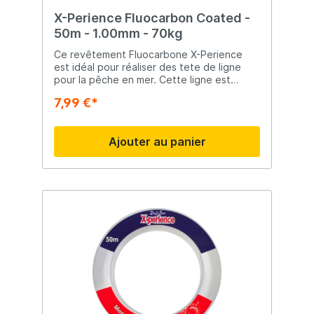
X-Perience Fluocarbon Coated -
50m - 1.00mm - 70kg
Ce revêtement Fluocarbone X-Perience
est idéal pour réaliser des tete de ligne
pour la pêche en mer. Cette ligne est
résistante aux UV, complètement invisible
7,99 €*
sous l'eau et extrêmement résistante à
l'abrasion.
Ajouter au panier