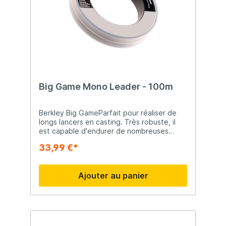
Big Game Mono Leader - 100m
Berkley Big GameParfait pour réaliser de
longs lancers en casting. Très robuste, il
est capable d'endurer de nombreuses
attaques violentes sans fléchir. Grande
33,99 €*
résistance aux chocs Robuste Conçu pour
durer Fiable
Ajouter au panier